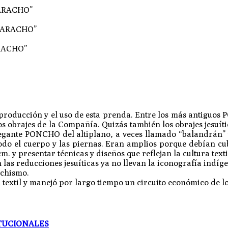
ARACHO”
 SARACHO”
RACHO”
a producción y el uso de esta prenda. Entre los más antigu
los obrajes de la Compañía. Quizás también los obrajes jesuíti
legante PONCHO del altiplano, a veces llamado “balandrán” y
odo el cuerpo y las piernas. Eran amplios porque debían cub
. y presentar técnicas y diseños que reflejan la cultura text
 las reducciones jesuíticas ya no llevan la iconografía indíg
ichismo.
extil y manejó por largo tiempo un circuito económico de los 
ITUCIONALES