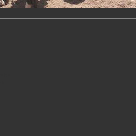
hales
 de