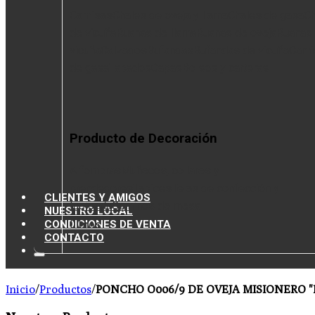
Camisas
Chales de oveja y llama
Chales de gasa
Ch
de vicuña
Ruanas de llama
Ruanas de oveja
Ruanas
vicuña
Calzados
Bufandas
Bufandas de vicuña
Cami
de gasa
Tapados
Capas
Bolsos y carteras
Producto de Decoración
Alfombras
Muñecos, collares y
prendedores
Tapices
Telas de confección y
CLIENTES Y AMIGOS
tapicería
Caminos de mesa
NUESTRO LOCAL
CONDICIONES DE VENTA
Libros
CONTACTO
Inicio
/
Productos
/
PONCHO O006/9 DE OVEJA MISIONERO "