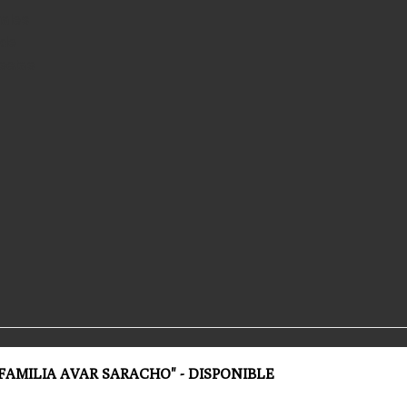
ales
 de
setas
FAMILIA AVAR SARACHO" - DISPONIBLE