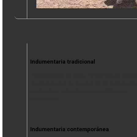
Indumentaria tradicional
Ponchos
Chales de oveja y llama
Chales de gasa
C
de vicuña
Ruanas de llama
Ruanas de oveja
Ruanas
vicuña
Fajas criollas
Mantas de vicuña
Chulos y
gorros
Matras
Indumentaria contemporánea