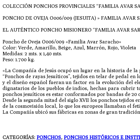
COLECCIÓN PONCHOS PROVINCIALES “FAMILIA AVAR S
PONCHO DE OVEJA O006/009 (JESUITA) » FAMILIA AVAR
EL AUTÉNTICO PONCHO MISIONERO “FAMILIA AVAR SA
Poncho de Oveja O006/009 «Familia Avar Saracho»
Color: Verde, Amarillo, Beige, Azul, Marrón, Rojo, Violeta
Medidas: 2 mts. x 1,40 mts.
Peso: 1.700 kg.
«La Compañía de Jesús ocupó un lugar en la historia de l
“Ponchos de rayas Jesuíticos”, tejidos en telar de pedal en 
y el diseño español fueran un factor en la evolución del e
dignatarios de los pueblos de indios, hechas para cubrir t
ponchos jesuíticos es estar conformados por bandas de 20 cm
Desde la segunda mitad del siglo XVII los ponchos tejidos en
de la cosmovisión local, lo que los europeos llamaban el fet
La Compañía ubicó sus fábricas en zonas de gran tradición t
CATEGORÍAS:
PONCHOS
,
PONCHOS HISTÓRICOS E INST