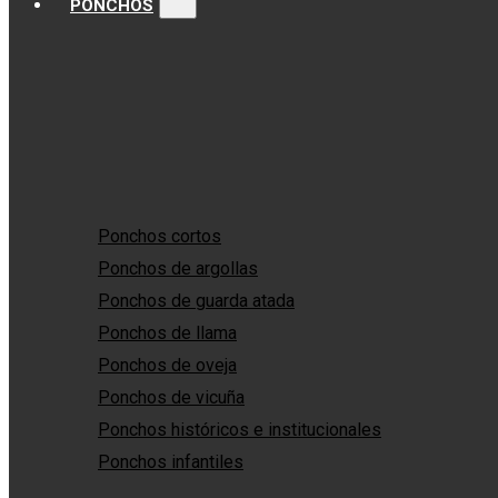
PONCHOS
Ponchos cortos
Ponchos de argollas
Ponchos de guarda atada
Ponchos de llama
Ponchos de oveja
Ponchos de vicuña
Ponchos históricos e institucionales
Ponchos infantiles