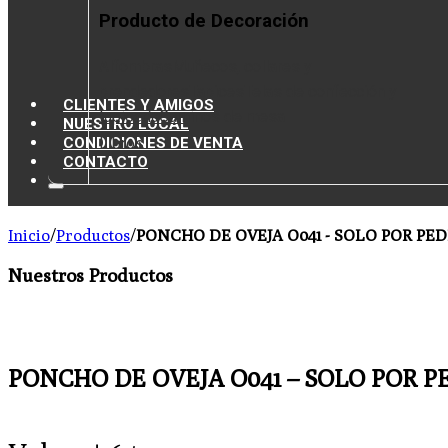
Producto de Decoración
Alfombras
Muñecos, collares y
prendedores
Tapices
Telas de confección y
CLIENTES Y AMIGOS
tapicería
Caminos de mesa
NUESTRO LOCAL
CONDICIONES DE VENTA
Libros
CONTACTO
Inicio
/
Productos
/
PONCHO DE OVEJA O041 - SOLO POR PE
Nuestros Productos
PONCHO DE OVEJA O041 – SOLO POR P