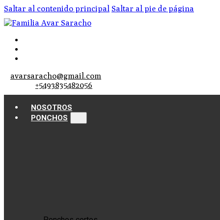
Saltar al contenido principal
Saltar al pie de página
avarsaracho@gmail.com
+5493835482056
NOSOTROS
PONCHOS
Ponchos cortos