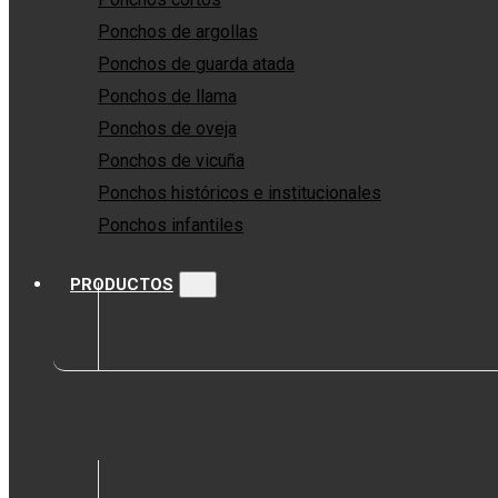
Ponchos de argollas
Ponchos de guarda atada
Ponchos de llama
Ponchos de oveja
Ponchos de vicuña
Ponchos históricos e institucionales
Ponchos infantiles
PRODUCTOS