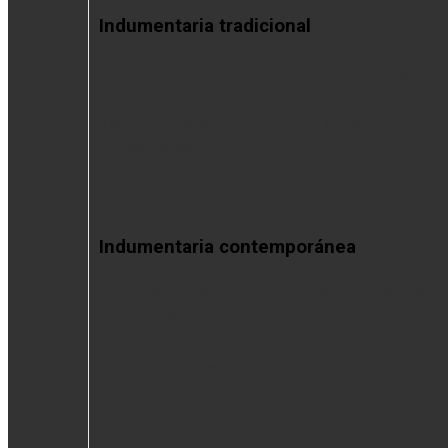
Indumentaria tradicional
Ponchos
Chales de oveja y llama
Chales de gasa
C
de vicuña
Ruanas de llama
Ruanas de oveja
Ruanas
vicuña
Fajas criollas
Mantas de vicuña
Chulos y
gorros
Matras
Indumentaria contemporánea
Camisas
Chales de oveja y llama
Chales de gasa
Ch
de vicuña
Ruanas de llama
Ruanas de oveja
Ruanas
vicuña
Calzados
Bufandas
Bufandas de vicuña
Cami
de gasa
Tapados
Capas
Bolsos y carteras