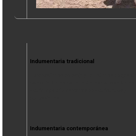
Indumentaria tradicional
Ponchos
Chales de oveja y llama
Chales de gasa
C
de vicuña
Ruanas de llama
Ruanas de oveja
Ruanas
vicuña
Fajas criollas
Mantas de vicuña
Chulos y
gorros
Matras
Indumentaria contemporánea