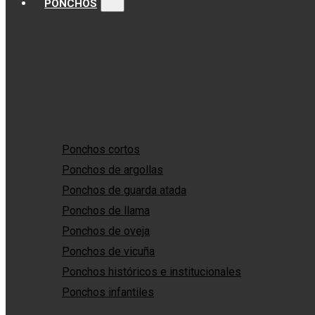
PONCHOS
Ponchos cortos
Ponchos de argollas
Ponchos de guarda atada
Ponchos de llama
Ponchos de oveja
Ponchos de vicuña
Ponchos históricos e institucionales
Ponchos infantiles