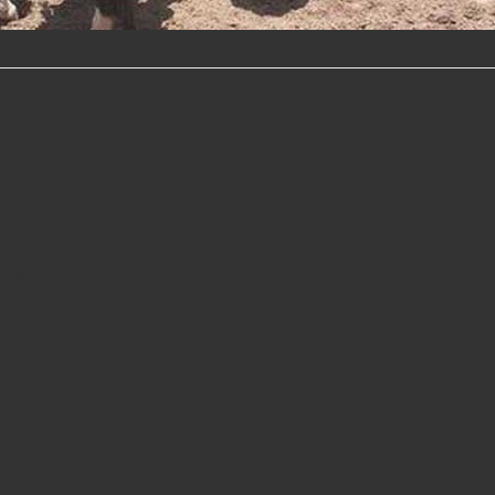
hales
 de