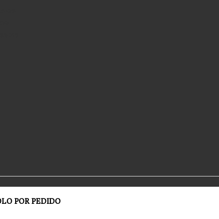
ales
 de
setas
OLO POR PEDIDO