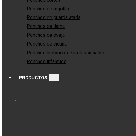
Ponchos de argollas
Ponchos de guarda atada
Ponchos de llama
Ponchos de oveja
Ponchos de vicuña
Ponchos históricos e institucionales
Ponchos infantiles
PRODUCTOS