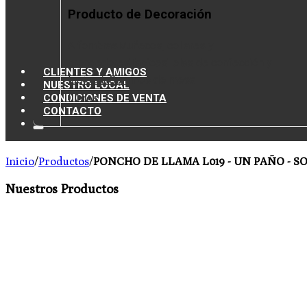
Producto de Decoración
Alfombras
Muñecos, collares y
prendedores
Tapices
Telas de confección y
CLIENTES Y AMIGOS
tapicería
Caminos de mesa
NUESTRO LOCAL
CONDICIONES DE VENTA
Libros
CONTACTO
Inicio
/
Productos
/
PONCHO DE LLAMA L019 - UN PAÑO - S
Nuestros Productos