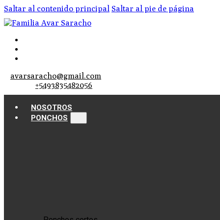
Saltar al contenido principal
Saltar al pie de página
avarsaracho@gmail.com
+5493835482056
NOSOTROS
PONCHOS
Ponchos cortos