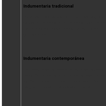
Indumentaria tradicional
Ponchos
Chales de oveja y llama
Chales de gasa
C
de vicuña
Ruanas de llama
Ruanas de oveja
Ruanas
vicuña
Fajas criollas
Mantas de vicuña
Chulos y
gorros
Matras
Indumentaria contemporánea
Camisas
Chales de oveja y llama
Chales de gasa
Ch
de vicuña
Ruanas de llama
Ruanas de oveja
Ruanas
vicuña
Calzados
Bufandas
Bufandas de vicuña
Cami
de gasa
Tapados
Capas
Bolsos y carteras