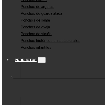
Ponchos de argollas
Ponchos de guarda atada
Ponchos de llama
Ponchos de oveja
Ponchos de vicuña
Ponchos históricos e institucionales
Ponchos infantiles
PRODUCTOS