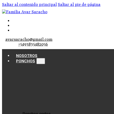
Saltar al contenido principal
Saltar al pie de página
avarsaracho@gmail.com
+5493835482056
NOSOTROS
PONCHOS
Ponchos cortos