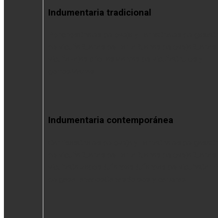
Indumentaria tradicional
Ponchos
Chales de oveja y llama
Chales de gasa
C
de vicuña
Ruanas de llama
Ruanas de oveja
Ruanas
vicuña
Fajas criollas
Mantas de vicuña
Chulos y
gorros
Matras
Indumentaria contemporánea
Camisas
Chales de oveja y llama
Chales de gasa
Ch
de vicuña
Ruanas de llama
Ruanas de oveja
Ruanas
vicuña
Calzados
Bufandas
Bufandas de vicuña
Cami
de gasa
Tapados
Capas
Bolsos y carteras