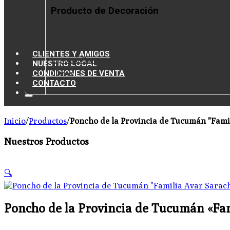
Producto de Decoración
Alfombras
Muñecos, collares y
prendedores
Tapices
Telas de confección y
CLIENTES Y AMIGOS
tapicería
Caminos de mesa
NUESTRO LOCAL
CONDICIONES DE VENTA
Libros
CONTACTO
Inicio
/
Productos
/
Poncho de la Provincia de Tucumán "Fami
Nuestros Productos
🔍
Poncho de la Provincia de Tucumán «Fa