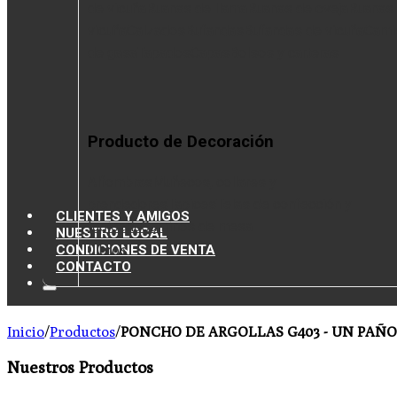
de vicuña
Ruanas de llama
Ruanas de oveja
Ruanas
vicuña
Calzados
Bufandas
Bufandas de vicuña
Cami
de gasa
Tapados
Capas
Bolsos y carteras
Producto de Decoración
Alfombras
Muñecos, collares y
prendedores
Tapices
Telas de confección y
CLIENTES Y AMIGOS
tapicería
Caminos de mesa
NUESTRO LOCAL
CONDICIONES DE VENTA
Libros
CONTACTO
Inicio
/
Productos
/
PONCHO DE ARGOLLAS G403 - UN PAÑO 
Nuestros Productos