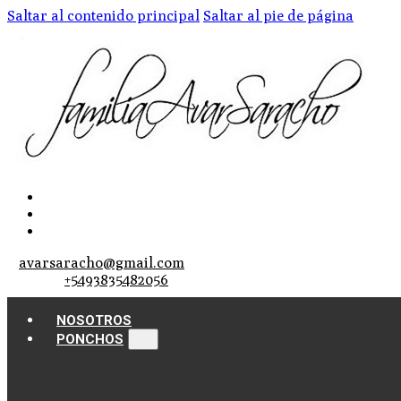
Saltar al contenido principal
Saltar al pie de página
avarsaracho@gmail.com
+5493835482056
NOSOTROS
PONCHOS