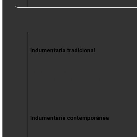
Indumentaria tradicional
Ponchos
Chales de oveja y llama
Chales de gasa
C
de vicuña
Ruanas de llama
Ruanas de oveja
Ruanas
vicuña
Fajas criollas
Mantas de vicuña
Chulos y
gorros
Matras
Indumentaria contemporánea
Camisas
Chales de oveja y llama
Chales de gasa
Ch