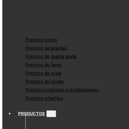
Ponchos cortos
Ponchos de argollas
Ponchos de guarda atada
Ponchos de llama
Ponchos de oveja
Ponchos de vicuña
Ponchos históricos e institucionales
Ponchos infantiles
PRODUCTOS