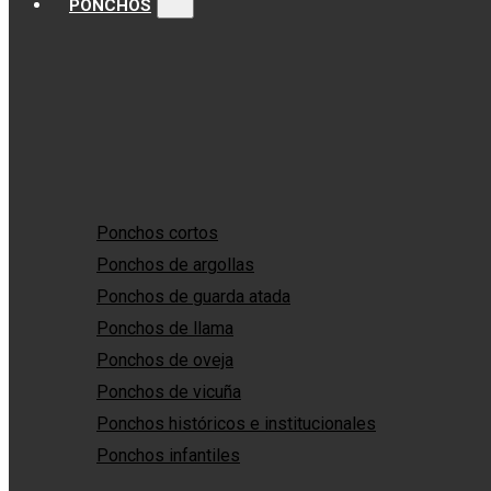
PONCHOS
Ponchos cortos
Ponchos de argollas
Ponchos de guarda atada
Ponchos de llama
Ponchos de oveja
Ponchos de vicuña
Ponchos históricos e institucionales
Ponchos infantiles