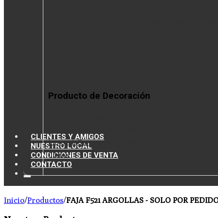
Camisas
Chales de oveja y llama
Chales de gasa
Ch
de vicuña
Ruanas de llama
Ruanas de oveja
Ruanas
vicuña
Calzados
Bufandas
Bufandas de vicuña
Cami
de gasa
Tapados
Capas
Bolsos y carteras
Producto de Decoración
Alfombras
Muñecos, collares y
prendedores
Tapices
Telas de confección y
CLIENTES Y AMIGOS
tapicería
Caminos de mesa
NUESTRO LOCAL
CONDICIONES DE VENTA
Libros
CONTACTO
Inicio
/
Productos
/
FAJA F521 ARGOLLAS - SOLO POR PEDID