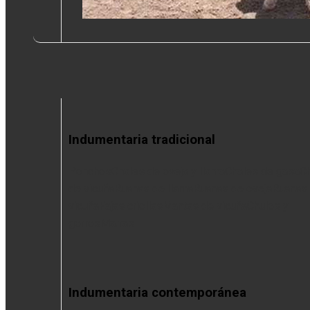
Indumentaria tradicional
Ponchos
Chales de oveja y llama
Chales de gasa
C
de vicuña
Ruanas de llama
Ruanas de oveja
Ruanas
vicuña
Fajas criollas
Mantas de vicuña
Chulos y
gorros
Matras
Indumentaria contemporánea