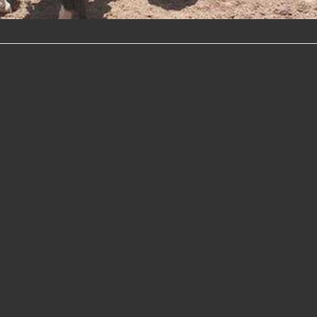
hales
 de