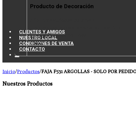
Producto de Decoración
Alfombras
Muñecos, collares y
prendedores
Tapices
Telas de confección y
CLIENTES Y AMIGOS
tapicería
Caminos de mesa
NUESTRO LOCAL
CONDICIONES DE VENTA
Libros
CONTACTO
Inicio
/
Productos
/
FAJA F531 ARGOLLAS - SOLO POR PEDID
Nuestros Productos