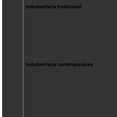
Indumentaria tradicional
Ponchos
Chales de oveja y llama
Chales de gasa
C
de vicuña
Ruanas de llama
Ruanas de oveja
Ruanas
vicuña
Fajas criollas
Mantas de vicuña
Chulos y
gorros
Matras
Indumentaria contemporánea
Camisas
Chales de oveja y llama
Chales de gasa
Ch
de vicuña
Ruanas de llama
Ruanas de oveja
Ruanas
vicuña
Calzados
Bufandas
Bufandas de vicuña
Cami
de gasa
Tapados
Capas
Bolsos y carteras