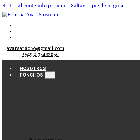
Saltar al contenido principal
Saltar al pie de página
avarsaracho@gmail.com
+5493835482056
NOSOTROS
PONCHOS
Ponchos cortos