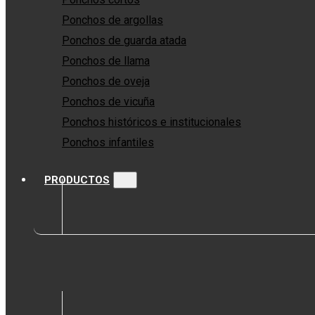
Ponchos de argollas
Ponchos de guarda atada
Ponchos de llama
Ponchos de oveja
Ponchos de vicuña
Ponchos históricos e institucionales
Ponchos infantiles
PRODUCTOS