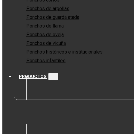
Ponchos de argollas
Ponchos de guarda atada
Ponchos de llama
Ponchos de oveja
Ponchos de vicuña
Ponchos históricos e institucionales
Ponchos infantiles
PRODUCTOS