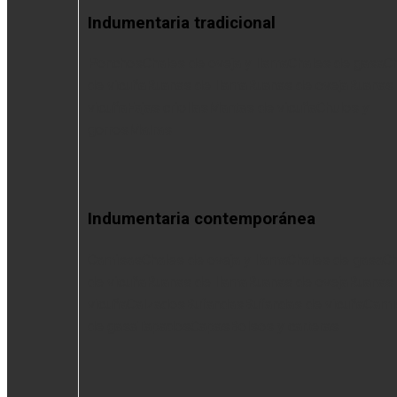
Indumentaria tradicional
Ponchos
Chales de oveja y llama
Chales de gasa
C
de vicuña
Ruanas de llama
Ruanas de oveja
Ruanas
vicuña
Fajas criollas
Mantas de vicuña
Chulos y
gorros
Matras
Indumentaria contemporánea
Camisas
Chales de oveja y llama
Chales de gasa
Ch
de vicuña
Ruanas de llama
Ruanas de oveja
Ruanas
vicuña
Calzados
Bufandas
Bufandas de vicuña
Cami
de gasa
Tapados
Capas
Bolsos y carteras