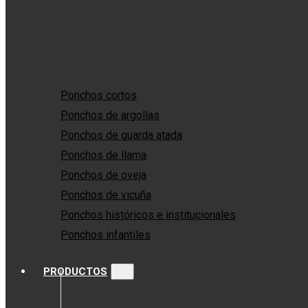
Ponchos cortos
Ponchos de argollas
Ponchos de guarda atada
Ponchos de llama
Ponchos de oveja
Ponchos de vicuña
Ponchos históricos e institucionales
Ponchos infantiles
PRODUCTOS