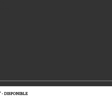
 de
setas
o” - DISPONIBLE