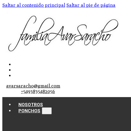
Saltar al contenido principal
Saltar al pie de página
avarsaracho@gmail.com
+5493835482056
NOSOTROS
PONCHOS