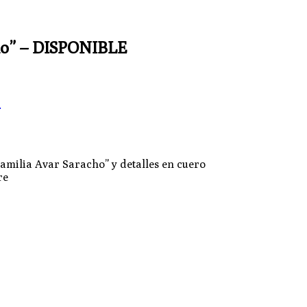
cho” – DISPONIBLE
s
Familia Avar Saracho” y detalles en cuero
re