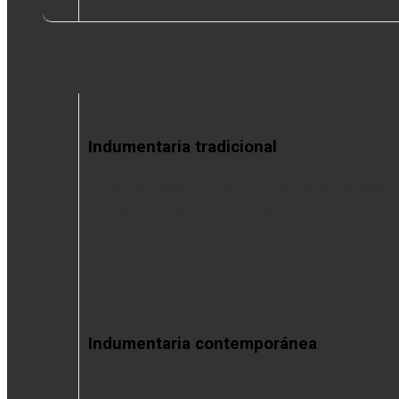
Indumentaria tradicional
Ponchos
Chales de oveja y llama
Chales de gasa
C
de vicuña
Ruanas de llama
Ruanas de oveja
Ruanas
vicuña
Fajas criollas
Mantas de vicuña
Chulos y
gorros
Matras
Indumentaria contemporánea
Camisas
Chales de oveja y llama
Chales de gasa
Ch