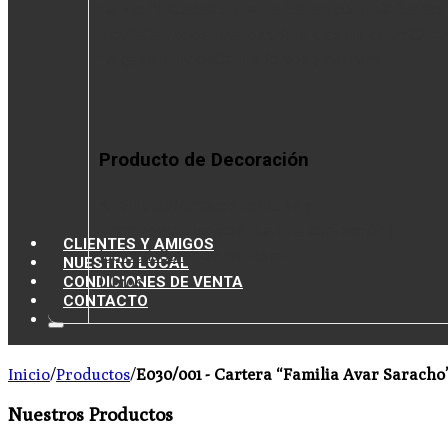
de vicuña
Ruanas de llama
Ruanas de oveja
Ruanas
vicuña
Calzados
Bufandas
Bufandas de vicuña
Cami
de gasa
Tapados
Capas
Bolsos y carteras
Producto de Decoración
Alfombras
Muñecos, collares y
prendedores
Tapices
Telas de confección y
CLIENTES Y AMIGOS
tapicería
Caminos de mesa
NUESTRO LOCAL
CONDICIONES DE VENTA
Libros
CONTACTO
Inicio
/
Productos
/
E030/001 - Cartera “Familia Avar Sarach
Nuestros Productos