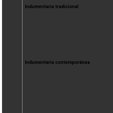
Indumentaria tradicional
Ponchos
Chales de oveja y llama
Chales de gasa
C
de vicuña
Ruanas de llama
Ruanas de oveja
Ruanas
vicuña
Fajas criollas
Mantas de vicuña
Chulos y
gorros
Matras
Indumentaria contemporánea
Camisas
Chales de oveja y llama
Chales de gasa
Ch
de vicuña
Ruanas de llama
Ruanas de oveja
Ruanas
vicuña
Calzados
Bufandas
Bufandas de vicuña
Cami
de gasa
Tapados
Capas
Bolsos y carteras