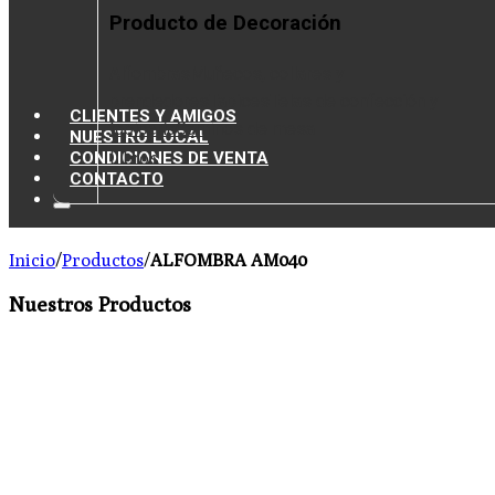
Producto de Decoración
Alfombras
Muñecos, collares y
prendedores
Tapices
Telas de confección y
CLIENTES Y AMIGOS
tapicería
Caminos de mesa
NUESTRO LOCAL
CONDICIONES DE VENTA
Libros
CONTACTO
Inicio
/
Productos
/
ALFOMBRA AM040
Nuestros Productos