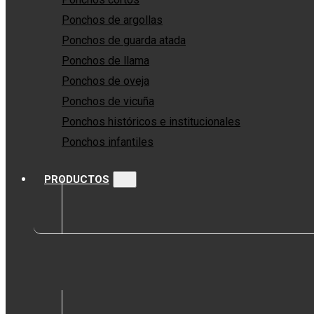
Ponchos de argollas
Ponchos de guarda atada
Ponchos de llama
Ponchos de oveja
Ponchos de vicuña
Ponchos históricos e institucionales
Ponchos infantiles
PRODUCTOS