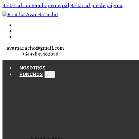
Saltar al contenido principal
Saltar al pie de página
avarsaracho@gmail.com
+5493835482056
NOSOTROS
PONCHOS
Ponchos cortos